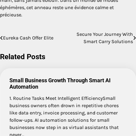
main, sans jamais éblouir. Dans un monde de modes
éphémères, cet anneau reste une évidence calme et
précieuse.
Secure Your Journey With
Post
Eureka Cash Offer Elite
Smart Carry Solutions
navigation
Related Posts
Small Business Growth Through Smart AI
Automation
1. Routine Tasks Meet Intelligent EfficiencySmall
business owners often drown in repetitive chores
like data entry, invoice processing, and customer
follow-ups. AI automation solutions for small
businesses now step in as virtual assistants that
never…